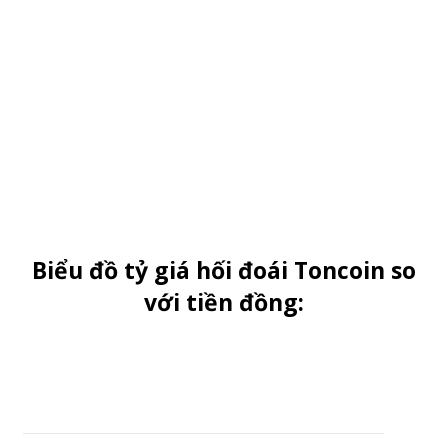
Biểu đồ tỷ giá hối đoái Toncoin so
với tiền đồng:
tháng
Quý
Nửa năm
Nửa năm
Th1 1, 2024
Th2 3, 2025