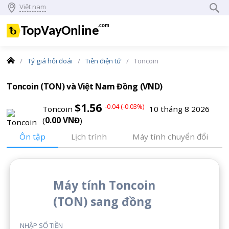
Việt nam
Trang
Tỷ giá hối đoái
Tiền điện tử
Toncoin
chủ
Toncoin (TON) và Việt Nam Đồng (VND)
$1.56
-0.04 (-0.03%)
Toncoin
10 tháng 8 2026
(
0.00 VNĐ
)
Ôn tập
Lịch trình
Máy tính chuyển đổi
Máy tính Toncoin
(TON) sang đồng
NHẬP SỐ TIỀN