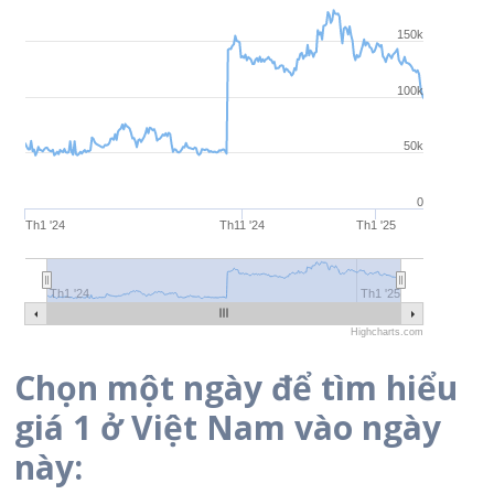
150k
100k
50k
0
Th1 '24
Th11 '24
Th1 '25
Th1 '24
Th6 '24
Th10 '24
Th1 '25
Th1 '24
Th1 '25
Highcharts.com
Chọn một ngày để tìm hiểu
giá 1 ở Việt Nam vào ngày
này: