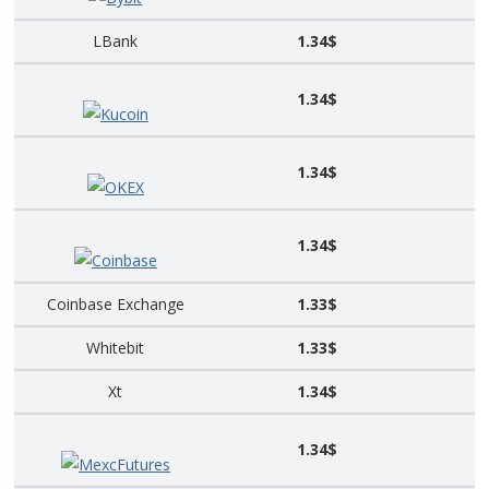
LBank
1.34$
1.34$
Kucoin
1.34$
OKEX
1.34$
Coinbase
Coinbase Exchange
1.33$
Whitebit
1.33$
Xt
1.34$
1.34$
MexcFutures