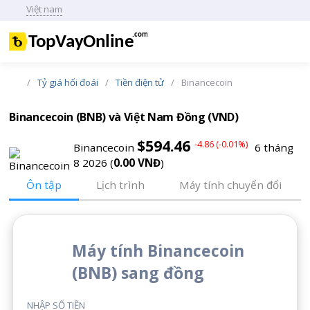
Việt nam
Trang
Tỷ giá hối đoái
Tiền điện tử
Binancecoin
chủ
Binancecoin (BNB) và Việt Nam Đồng (VND)
$594.46
-4.86 (-0.01%)
Binancecoin
6 tháng
8 2026 (
0.00 VNĐ
)
Ôn tập
Lịch trình
Máy tính chuyển đổi
Máy tính Binancecoin
(BNB) sang đồng
NHẬP SỐ TIỀN