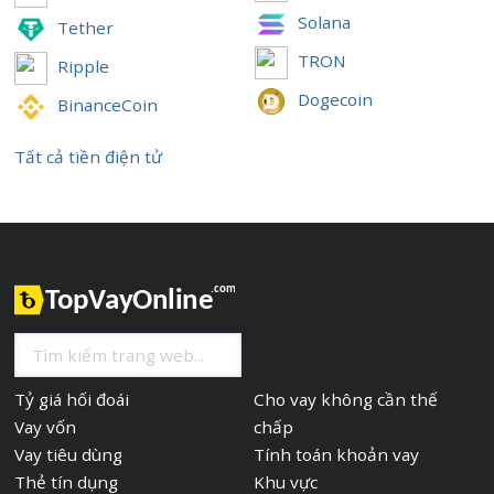
Solana
Tether
TRON
Ripple
Dogecoin
BinanceCoin
Tất cả tiền điện tử
Tỷ giá hối đoái
Cho vay không cần thế
Vay vốn
chấp
Vay tiêu dùng
Tính toán khoản vay
Thẻ tín dụng
Khu vực