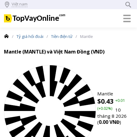
Việt nam
Trang
Tỷ giá hối đoái
Tiền điện tử
Mantle
chủ
Mantle (MANTLE) và Việt Nam Đồng (VND)
Mantle
$0.43
+0.01
(+0.02%)
10
tháng 8 2026
(
0.00 VNĐ
)