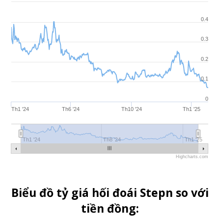
0.4
0.3
0.2
0.1
0
Th1 '24
Th6 '24
Th10 '24
Th1 '25
Th1 '24
Th6 '24
Th10 '24
Th1 '25
Th1 '24
Th8 '24
Th1 '25
Highcharts.com
Biểu đồ tỷ giá hối đoái Stepn so với
tiền đồng: