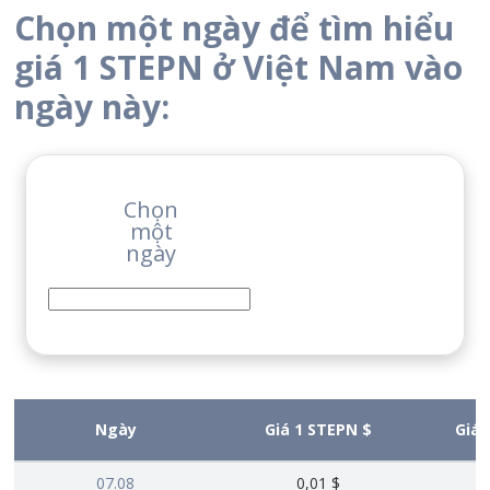
Chọn một ngày để tìm hiểu
giá 1 STEPN ở Việt Nam vào
ngày này:
Chọn
một
ngày
Ngày
Giá 1 STEPN $
Giá
07.08
0,01 $