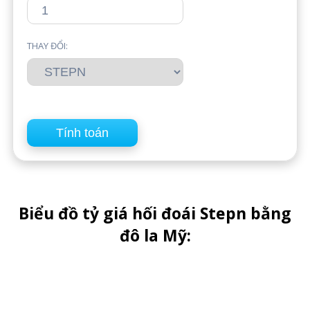
THAY ĐỔI:
Biểu đồ tỷ giá hối đoái Stepn bằng
đô la Mỹ:
tháng
Quý
Nửa năm
Nửa năm
Th1 1, 2024
Th2 3, 2025