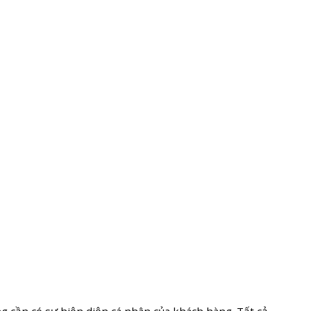
 cần có sự hiện diện cá nhân của khách hàng. Tất cả