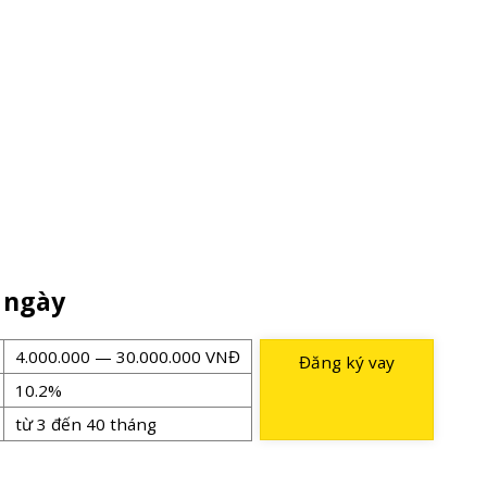
 ngày
4.000.000 — 30.000.000 VNĐ
Đăng ký vay
10.2%
từ 3 đến 40 tháng