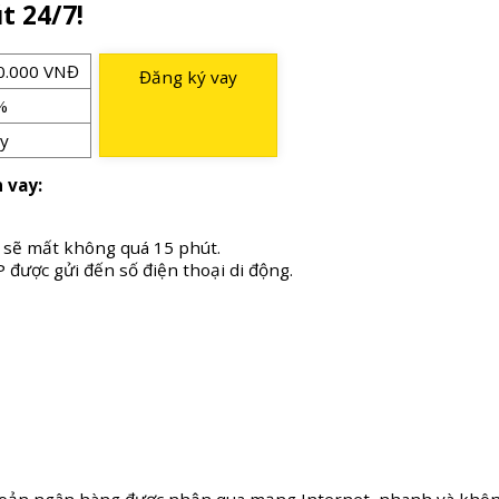
t 24/7!
0.000 VNĐ
Đăng ký vay
%
ày
 vay:
n sẽ mất không quá 15 phút.
ược gửi đến số điện thoại di động.
hoản ngân hàng được nhận qua mạng Internet, nhanh và không