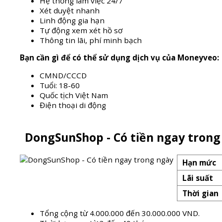
Hệ thống làm việc 24/7
Xét duyệt nhanh
Linh động gia hạn
Tự động xem xét hồ sơ
Thông tin lãi, phí minh bạch
Bạn cần gì để có thể sử dụng dịch vụ của Moneyveo:
CMND/CCCD
Tuổi: 18-60
Quốc tịch Việt Nam
Điện thoại di động
DongSunShop - Có tiền ngay trong
Hạn mức
Lãi suất
Thời gian
Tổng cộng từ 4.000.000 đến 30.000.000 VND.