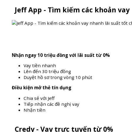
Jeff App - Tìm kiếm các khoản vay 
Nhận ngay 10 triệu đồng với lãi suất từ 0%
Vay tiền nhanh
Lên đến 30 triệu đồng
Duyệt hồ sơ trong vòng 10 phút
Điều kiện mở thẻ tín dụng
Chia sẻ với Jeff
Tiếp nhận các đề nghị vay
Nhận tiền
Credy - Vay trực tuyến từ 0%