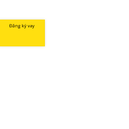
Đăng ký vay