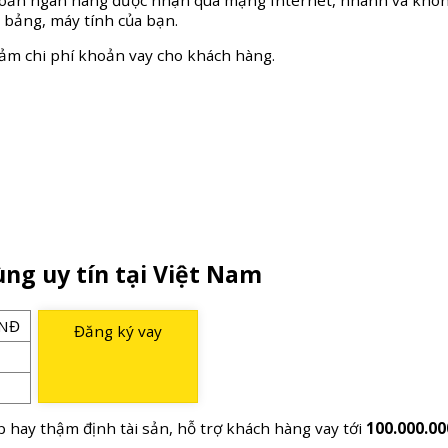
h bảng, máy tính của bạn.
ảm chi phí khoản vay cho khách hàng.
ùng uy tín tại Việt Nam
VNĐ
Đăng ký vay
hay thậm định tài sản, hỗ trợ khách hàng vay tới
100.000.00