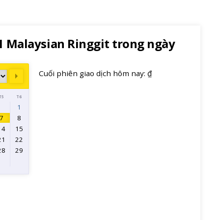
 1 Malaysian Ringgit trong ngày
Cuối phiên giao dịch hôm nay: ₫
Next
T5
T6
1
7
8
14
15
21
22
28
29