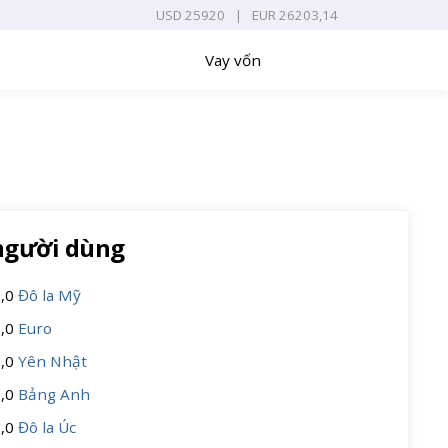
USD 25920
|
EUR 26203,14
Vay vốn
người dùng
0,0
Đô la Mỹ
0,0
Euro
0,0
Yên Nhật
0,0
Bảng Anh
0,0
Đô la Úc